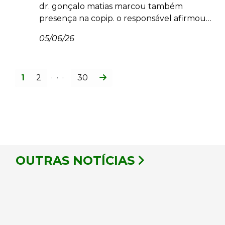
dr. gonçalo matias marcou também
presença na copip. o responsável afirmou
que é necessária a “simplificação” e a
05/06/26
“digitalização” no imobiliário, referindo que
“a reforma do estado não se faz de forma
unilateral”, sendo um “desígnio nacional”.
...
1
2
30
OUTRAS NOTÍCIAS