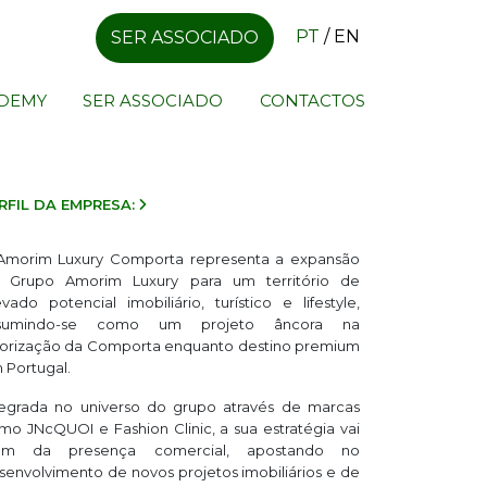
PT
/
EN
SER ASSOCIADO
ADEMY
SER ASSOCIADO
CONTACTOS
RFIL DA EMPRESA:
Amorim Luxury Comporta representa a expansão
 Grupo Amorim Luxury para um território de
evado potencial imobiliário, turístico e lifestyle,
sumindo-se como um projeto âncora na
lorização da Comporta enquanto destino premium
 Portugal.
tegrada no universo do grupo através de marcas
mo JNcQUOI e Fashion Clinic, a sua estratégia vai
ém da presença comercial, apostando no
senvolvimento de novos projetos imobiliários e de