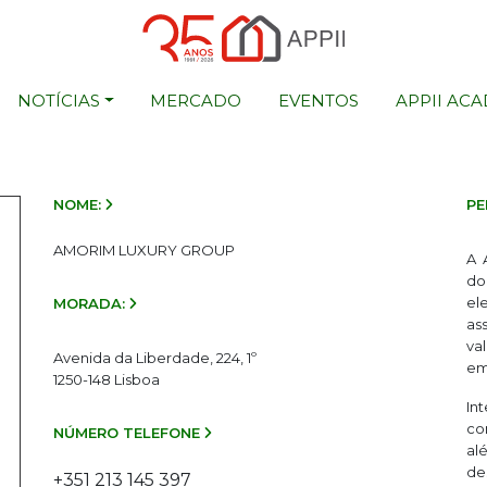
NOTÍCIAS
MERCADO
EVENTOS
APPII AC
NOME:
PE
AMORIM LUXURY GROUP
A 
do
el
MORADA:
as
va
Avenida da Liberdade, 224, 1º
em
1250-148 Lisboa
In
co
NÚMERO TELEFONE
al
de
+351 213 145 397