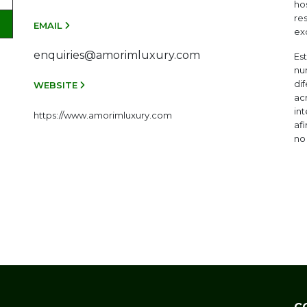
ho
re
EMAIL
exc
enquiries@amorimluxury.com
Es
nu
di
WEBSITE
ac
in
https://www.amorimluxury.com
af
no