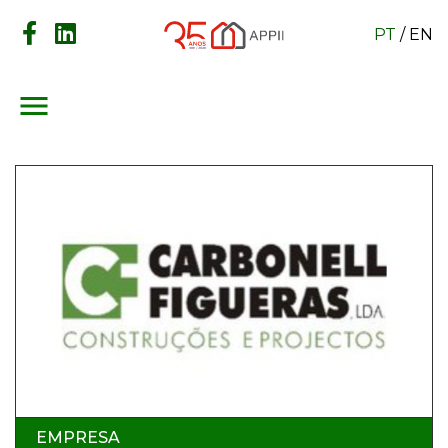
PT
/
EN
menu
EMPRESA