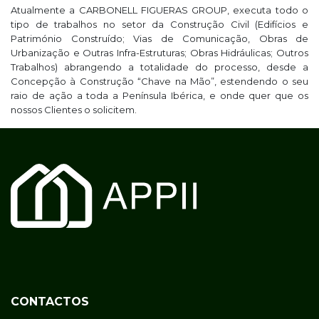
Atualmente a CARBONELL FIGUERAS GROUP, executa todo o
tipo de trabalhos no setor da Construção Civil (Edifícios e
Património Construído; Vias de Comunicação, Obras de
Urbanização e Outras Infra-Estruturas; Obras Hidráulicas; Outros
Trabalhos) abrangendo a totalidade do processo, desde a
Concepção à Construção “Chave na Mão”, estendendo o seu
raio de ação a toda a Península Ibérica, e onde quer que os
nossos Clientes o solicitem.
CONTACTOS