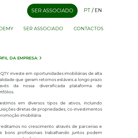
PT
/
EN
SER ASSOCIADO
ADEMY
SER ASSOCIADO
CONTACTOS
RFIL DA EMPRESA:
EQTY investe em oportunidades imobiliárias de alta
alidade que geram retornos estáveis a longo prazo
ravés da nossa diversificada plataforma de
tfólios.
vestimos em diversos tipos de ativos, incluindo
uisições diretas de propriedades, co-investimentos
promoção imobiliária.
reditamos no crescimento através de parcerias e
e bons profissionais trabalhando juntos podem