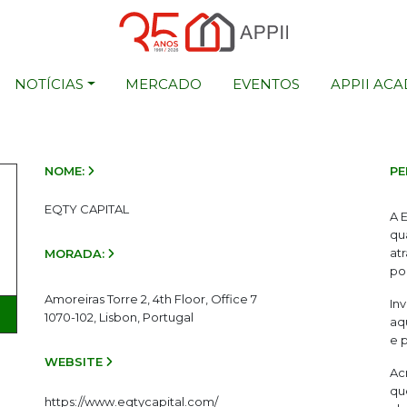
NOTÍCIAS
MERCADO
EVENTOS
APPII AC
NOME:
PE
EQTY CAPITAL
A 
qu
at
MORADA:
por
Amoreiras Torre 2, 4th Floor, Office 7
In
1070-102, Lisbon, Portugal
aq
e 
WEBSITE
Ac
qu
https://www.eqtycapital.com/