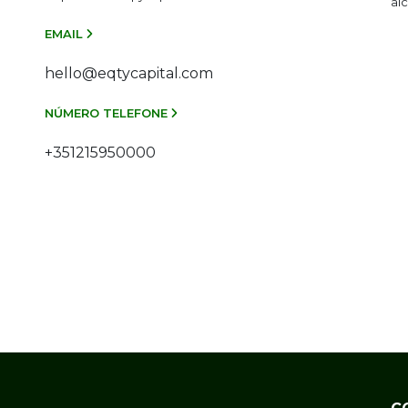
al
EMAIL
hello@eqtycapital.com
NÚMERO TELEFONE
+351215950000