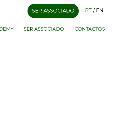
PT
/
EN
SER ASSOCIADO
ADEMY
SER ASSOCIADO
CONTACTOS