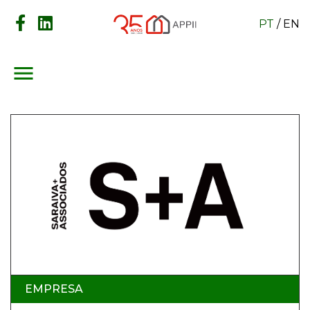
PT
/
EN
menu
EMPRESA