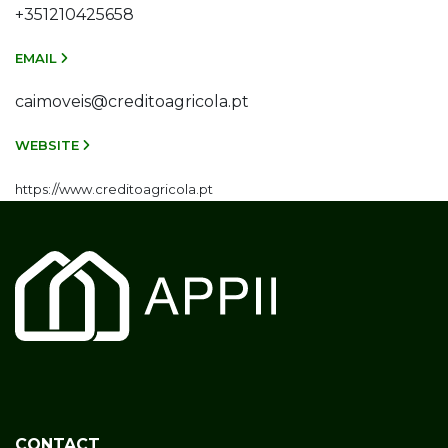
+351210425658
EMAIL
caimoveis@creditoagricola.pt
WEBSITE
https://www.creditoagricola.pt
CONTACT