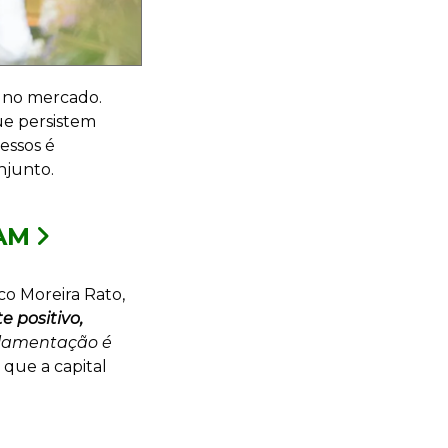
s no mercado.
que persistem
essos é
njunto.
AM
co Moreira Rato,
 positivo,
ulamentação é
que a capital