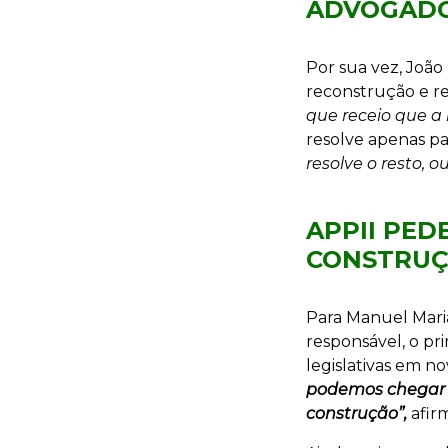
ADVOGADO
Por sua vez, João 
reconstrução e re
que receio que a
resolve apenas p
resolve o resto, o
APPII PED
CONSTRU
Para Manuel Mari
responsável, o pr
legislativas em no
podemos chegar 
construção”,
afir