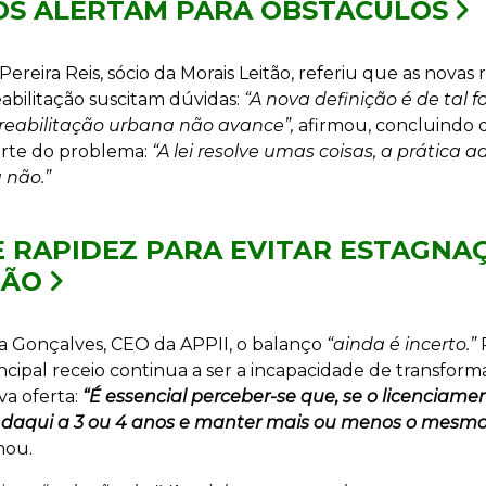
S ALERTAM PARA OBSTÁCULOS
Pereira Reis, sócio da Morais Leitão, referiu que as novas r
abilitação suscitam dúvidas:
“A nova definição é de tal 
 reabilitação urbana não avance”,
afirmou, concluindo q
arte do problema:
“A lei resolve umas coisas, a prática a
u não.”
E RAPIDEZ PARA EVITAR ESTAGNA
ÇÃO
a Gonçalves, CEO da APPII, o balanço
“ainda é incerto.”
P
incipal receio continua a ser a incapacidade de transfor
va oferta:
“É essencial perceber-se que, se o licenciamen
daqui a 3 ou 4 anos e manter mais ou menos o mesm
mou.