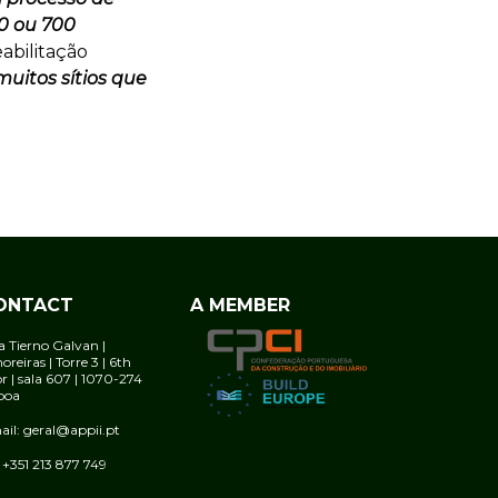
0 ou 700
abilitação
uitos sítios que
ONTACT
A MEMBER
 Tierno Galvan |
reiras | Torre 3 | 6th
or | sala 607 | 1070-274
boa
il: geral@appii.pt
: +351 213 877 749