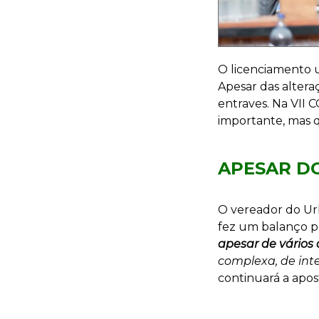
O licenciamento 
Apesar das alteraç
entraves. Na VII 
importante, mas 
APESAR DO
O vereador do Urb
fez um balanço po
apesar de vários 
complexa, de inter
continuará a apost