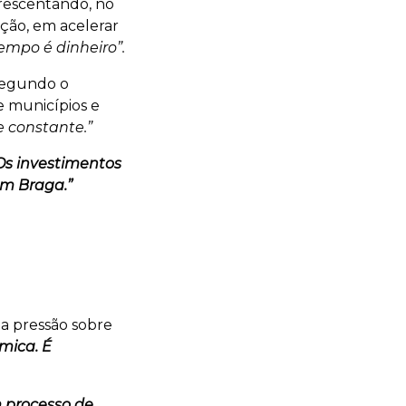
rescentando, no
ção, em acelerar
empo é dinheiro”.
Segundo o
e municípios e
e constante.”
Os investimentos
em Braga.”
 a pressão sobre
mica. É
 processo de