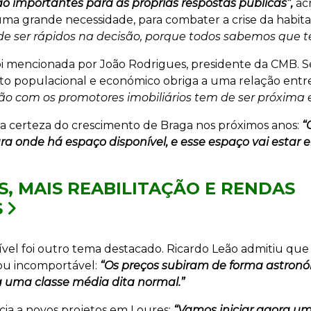
o importantes para as próprias respostas públicas”,
ac
ma grande necessidade, para combater a crise da habita
e ser rápidos na decisão, porque todos sabemos que t
 mencionada por João Rodrigues, presidente da CMB. 
to populacional e económico obriga a uma relação entr
ção com os promotores imobiliários tem de ser próxima 
a certeza do crescimento de Braga nos próximos anos:
“
para onde há espaço disponível, e esse espaço vai estar 
S, MAIS REABILITAÇÃO E RENDAS
S
ível foi outro tema destacado. Ricardo Leão admitiu que
nou incomportável:
“Os preços subiram de forma astronó
a uma classe média dita normal.”
cia a novos projetos em Loures:
“Vamos iniciar agora um