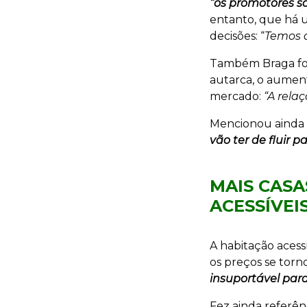
“os promotores sã
entanto, que há u
decisões: “
Temos d
Também Braga foi
autarca, o aumen
mercado:
“A rela
Mencionou ainda 
vão ter de fluir 
MAIS CASA
ACESSÍVEI
A habitação acess
os preços se tor
insuportável par
Fez ainda referên