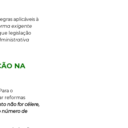
egras aplicáveis à
forma exigente
ue legislação
dministrativa
ÇÃO NA
ara o
mar reformas
to não for célere,
o número de