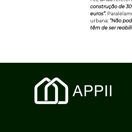
construção de 30
euros”.
Paralelame
urbana:
“Não pod
têm de ser reabili