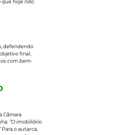
 que hoje não
is, defendendo
bjetivo final,
ntos com bem-
O
da Câmara
nha:
“O imobiliário
”
Para o autarca,