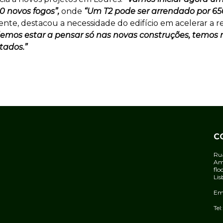
0 novos fogos”,
onde
“Um T2 pode ser arrendado por 65
nte, destacou a necessidade do edifício em acelerar a re
emos estar a pensar só nas novas construções, temos m
tados.”
C
Rua
Amo
flo
Lis
Ema
Tel