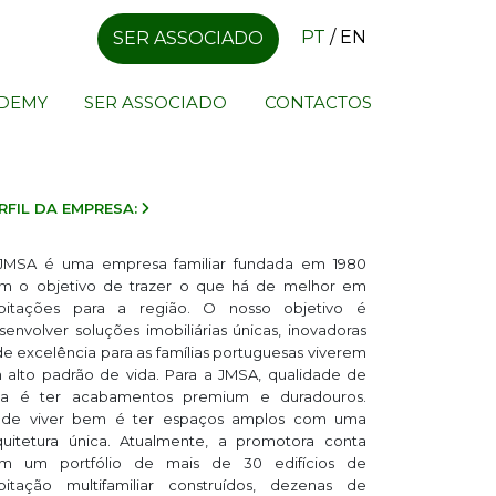
PT
/
EN
SER ASSOCIADO
ADEMY
SER ASSOCIADO
CONTACTOS
RFIL DA EMPRESA:
JMSA é uma empresa familiar fundada em 1980
m o objetivo de trazer o que há de melhor em
bitações para a região. O nosso objetivo é
senvolver soluções imobiliárias únicas, inovadoras
de excelência para as famílias portuguesas viverem
 alto padrão de vida. Para a JMSA, qualidade de
da é ter acabamentos premium e duradouros.
de viver bem é ter espaços amplos com uma
quitetura única. Atualmente, a promotora conta
m um portfólio de mais de 30 edifícios de
bitação multifamiliar construídos, dezenas de