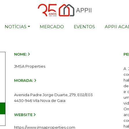
NOTÍCIAS
MERCADO
EVENTOS
APPII AC
NOME:
PE
JMSA Properties
A 
co
ha
MORADA:
de
e 
Avenida Padre Jorge Duarte, 279, E02/E03
um
4430-946 Vila Nova de Gaia
vi
On
WEBSITE
ar
co
ha
https://www.jmsaproperties.com