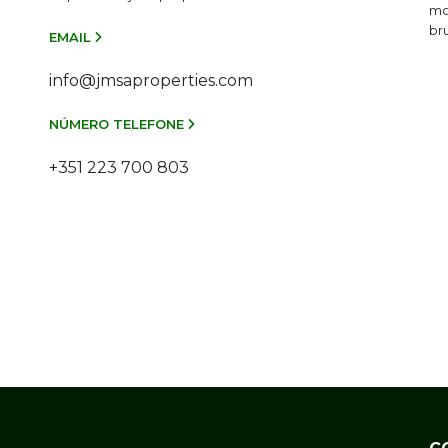
mo
br
EMAIL
info@jmsaproperties.com
NÚMERO TELEFONE
+351 223 700 803