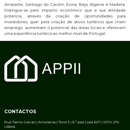
Amarante, Santiago do Cacém, Évora, Beja, Algarve e Madeira.
Distingue-se pelo impacto económico que a sua atividade
potencia, através da criação de oportunidades para
investidores, quer pela criação de ativos turísticos que criam
emprego, aumentam o potencial das áreas locais e oferecem
uma experiência turística ao melhor nível de Portugal..
CONTACTOS
Rua Tierno Galvan | Amoreiras | Torre 3 | 6.º piso | sala 607 | 1070-274
Lisboa